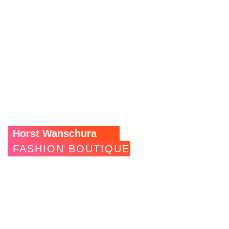
Das
Stuttgarter Kaufhaus Breuninger
verwendet
M
AGNWALL
, um die Unterführung
zum Parkhaus
aktiv als
Werbe- und Verkaufsfläche nutzen zu
können.
Beleuchtete
LED-Shelves
für Schuhe
, welche
den Blick der
Passanten auf sich ziehen,
ergänzt durch
geschickt platzierte Spotlights und Deckenbeleuchtung
machen es fast unmöglich,
die Schaufenster zu
ignorieren.
Horst Wanschura
FASHION BOUTIQUE
Dieser
Fashion
Room
in der Stuttgarter Innenstadt
suchte
nach einer Möglichkeit, seine Produkte
besser inszenieren
zu können und gleichzeitig der Schnelllebigkeit der
Modewelt gerecht zu werden.
Die M
AGNWALL
-Installation
ermöglicht ihm eine flexible,
maßgeschneiderte