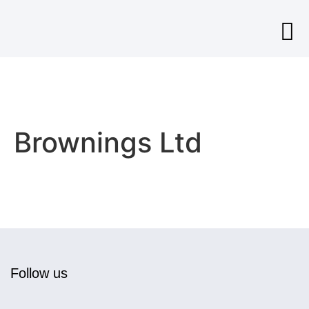
This i
About
Brownings Ltd
Follow us