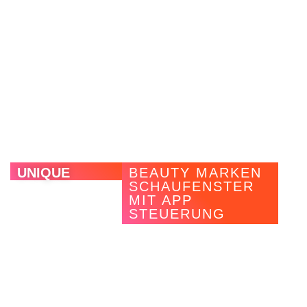
Instore-Konzept. Durch die Nutzung von MAGNWALL
können die Installationen bei Optikern unkompliziert und
individuell angepasst werden. Zusätzlich wurde in
Zusammenarbeit mit RAEN eine neue Produktreihe, „Slim
LED Shelves“, entwickelt. Diese beleuchteten Metallregale
leuchten Produkte ideal aus und bleiben dabei trotzdem
dank ihres schmalen Profils unauffällig im Hintergrund.
UNIQUE
BEAUTY MARKEN
SCHAUFENSTER
MIT APP
STEUERUNG
Die Premium-Parfümerie-Kette
Unique
wollte sich mit
M
AGNWALL
durch
eine
zukunftsorientierte CI und ein
modernes, marken
– und zielgruppenkonformes